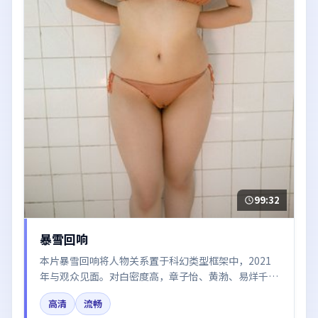
99:32
暴雪回响
本片暴雪回响将人物关系置于科幻类型框架中，2021
年与观众见面。对白密度高，章子怡、黄渤、易烊千玺
的台词节奏值得关注；整体气质偏韩国都市与冷色调摄
高清
流畅
影。