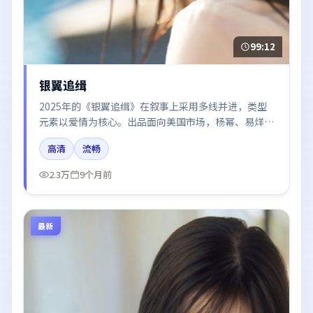
99:12
银翼追缉
2025年的《银翼追缉》在叙事上采用多线并进，类型
元素以爱情为核心。出品面向美国市场，杨幂、易烊千
玺、倪妮、迪丽热巴所饰角色推动关键反转，结尾留白
高清
流畅
引发讨论。
2.3万
9个月前
最新