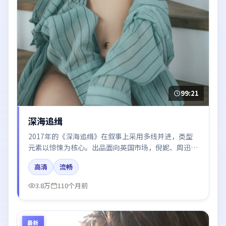
99:21
深海追缉
2017年的《深海追缉》在叙事上采用多线并进，类型
元素以惊悚为核心。出品面向英国市场，倪妮、周迅、
刘亦菲、于和伟、廖凡所饰角色推动关键反转，结尾留
高清
流畅
白引发讨论。
3.8万
110个月前
最新