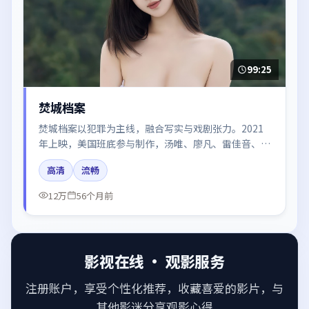
99:25
焚城档案
焚城档案以犯罪为主线，融合写实与戏剧张力。2021
年上映，美国班底参与制作，汤唯、廖凡、雷佳音、倪
妮、咏梅在片中呈现细腻表演，影像风格统一，配乐与
高清
流畅
剪辑强化了情绪曲线。
12万
56个月前
影视在线 · 观影服务
注册账户，享受个性化推荐，收藏喜爱的影片，与
其他影迷分享观影心得