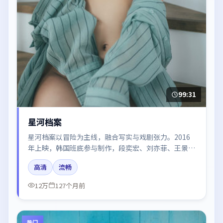
99:31
星河档案
星河档案以冒险为主线，融合写实与戏剧张力。2016
年上映，韩国班底参与制作，段奕宏、刘亦菲、王景春
在片中呈现细腻表演，影像风格统一，配乐与剪辑强化
高清
流畅
了情绪曲线。
12万
127个月前
热门