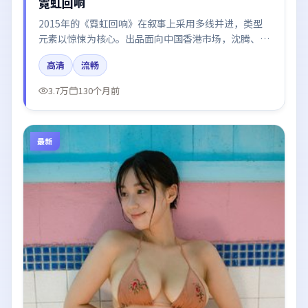
霓虹回响
2015年的《霓虹回响》在叙事上采用多线并进，类型
元素以惊悚为核心。出品面向中国香港市场，沈腾、朱
一龙、张子枫、段奕宏所饰角色推动关键反转，结尾留
高清
流畅
白引发讨论。
3.7万
130个月前
最新