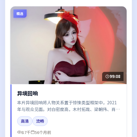
精选
99:08
异境回响
本片异境回响将人物关系置于惊悚类型框架中，2021
年与观众见面。对白密度高，木村拓哉、梁朝伟、肖
战、刘亦菲的台词节奏值得关注；整体气质偏英国都市
高清
流畅
与冷色调摄影。
8.7千
56个月前