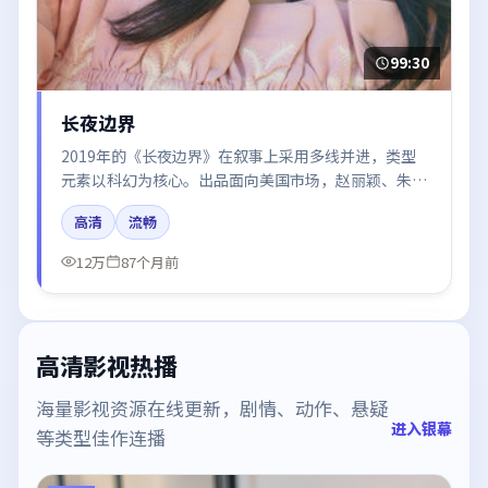
99:30
长夜边界
2019年的《长夜边界》在叙事上采用多线并进，类型
元素以科幻为核心。出品面向美国市场，赵丽颖、朱一
龙、王景春所饰角色推动关键反转，结尾留白引发讨
高清
流畅
论。
12万
87个月前
高清影视热播
海量影视资源在线更新，剧情、动作、悬疑
进入银幕
等类型佳作连播