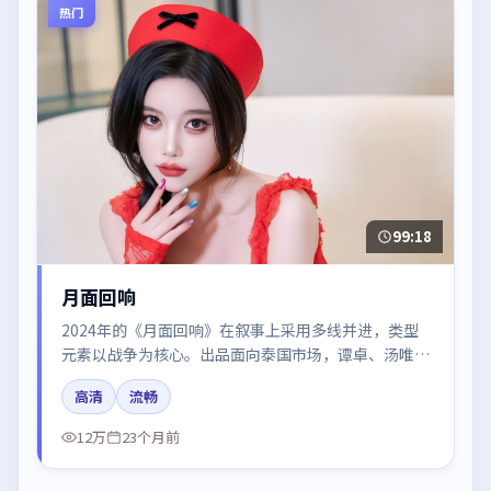
热门
99:18
月面回响
2024年的《月面回响》在叙事上采用多线并进，类型
元素以战争为核心。出品面向泰国市场，谭卓、汤唯、
迪丽热巴所饰角色推动关键反转，结尾留白引发讨论。
高清
流畅
12万
23个月前