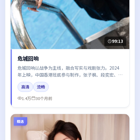
99:13
危城回响
危城回响以战争为主线，融合写实与戏剧张力。2024
年上映，中国香港班底参与制作，张子枫、段奕宏、雷
佳音、刘亦菲、杨幂在片中呈现细腻表演，影像风格统
高清
流畅
一，配乐与剪辑强化了情绪曲线。
1.4万
30个月前
精选