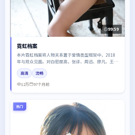
99:59
霓虹档案
本片霓虹档案将人物关系置于爱情类型框架中，2018
年与观众见面。对白密度高，张译、周迅、廖凡、王景
春、雷佳音的台词节奏值得关注；整体气质偏法国都市
高清
流畅
与冷色调摄影。
12万
97个月前
热门