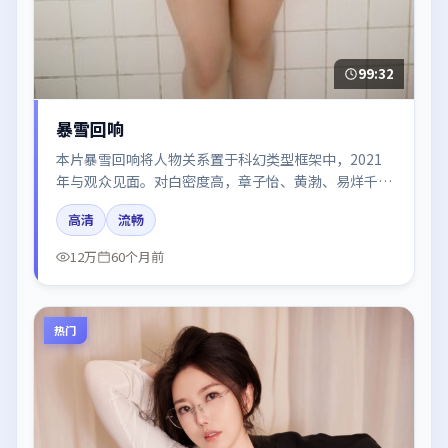
99:32
暴雪回响
本片暴雪回响将人物关系置于科幻类型框架中，2021
年与观众见面。对白密度高，章子怡、黄渤、易烊千玺
的台词节奏值得关注；整体气质偏韩国都市与冷色调摄
高清
流畅
影。
12万
60个月前
热门