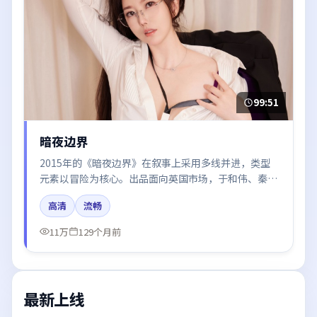
99:51
暗夜边界
2015年的《暗夜边界》在叙事上采用多线并进，类型
元素以冒险为核心。出品面向英国市场，于和伟、秦海
璐、段奕宏、朱一龙所饰角色推动关键反转，结尾留白
高清
流畅
引发讨论。
11万
129个月前
最新上线