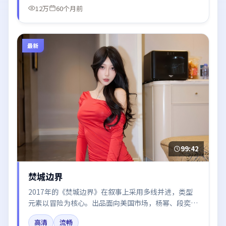
12万
60个月前
最新
99:42
焚城边界
2017年的《焚城边界》在叙事上采用多线并进，类型
元素以冒险为核心。出品面向美国市场，杨幂、段奕
宏、汤唯、朱一龙、王凯所饰角色推动关键反转，结尾
高清
流畅
留白引发讨论。