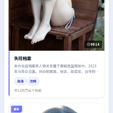
99:14
失控档案
本片失控档案将人物关系置于悬疑类型框架中，2023
年与观众见面。对白密度高，张译、段奕宏、白宇的台
词节奏值得关注；整体气质偏法国都市与冷色调摄影。
高清
流畅
12万
41个月前
最新