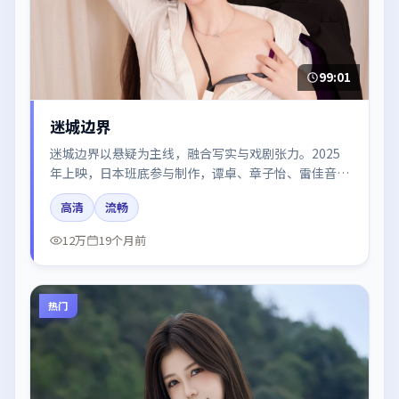
99:01
迷城边界
迷城边界以悬疑为主线，融合写实与戏剧张力。2025
年上映，日本班底参与制作，谭卓、章子怡、雷佳音在
片中呈现细腻表演，影像风格统一，配乐与剪辑强化了
高清
流畅
情绪曲线。
12万
19个月前
热门