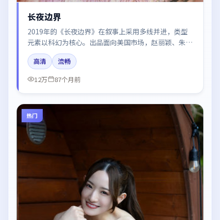
长夜边界
2019年的《长夜边界》在叙事上采用多线并进，类型
元素以科幻为核心。出品面向美国市场，赵丽颖、朱一
龙、王景春所饰角色推动关键反转，结尾留白引发讨
高清
流畅
论。
12万
87个月前
热门